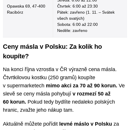
Středa: 6:00 až 22:00
Opawska 69, 47-400
Čtvrtek: 6:00 až 23:30
Racibórz
Pátek: zavřeno (1. 11. – Svátek
všech svatých)
Sobota: 6:00 až 22:00
Neděle: zavřeno
Ceny másla v Polsku: Za kolik ho
koupíte?
Na konci října vzrostla v ČR výrazně cena másla.
Čtvrtkilovou kostku (250 gramů) koupíte
v supermarketech
mimo akci za 70 až 90 korun.
Ve
slevě se ceny másla pohybují
v rozmezí 50 až
60 korun.
Pokud tedy bydlíte nedaleko polských
hranic, zvažte jeho nákup tam.
Aktuálně můžete pořídit
levné máslo v Polsku
za