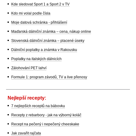
Kde sledovat Sport 1 a Sport 2 v TV
Kdo mi volal podle čísla
Moje datová schránka - přihlášení
Maďarská dálniční známka – cena, nákup online
Slovenská dálniční známka – placené úseky
Dálniční poplatky a známka v Rakousku
Poplatky na italských dálnicích
Zálohování PET lahví
Formule 1: program závodů, TV a live přenosy
Nejlepší recepty:
7 nejlepších receptů na bábovku
Recepty z rebarbory - jak na výborný koláč
Recept na pečený i nepečený cheeskake
Jak zavařit rajčata