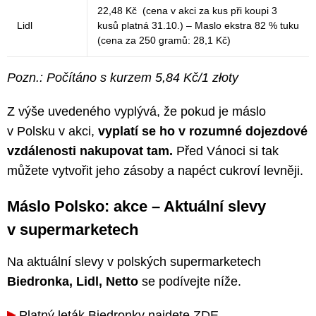
22,48 Kč (cena v akci za kus při koupi 3
Lidl
kusů platná 31.10.) – Maslo ekstra 82 % tuku
(cena za 250 gramů: 28,1 Kč)
Pozn.: Počítáno s kurzem 5,84 Kč/1 złoty
Z výše uvedeného vyplývá, že pokud je máslo
v Polsku v akci,
vyplatí se ho v rozumné dojezdové
vzdálenosti nakupovat tam.
Před Vánoci si tak
můžete vytvořit jeho zásoby a napéct cukroví levněji.
Máslo Polsko: akce – Aktuální slevy
v supermarketech
Na aktuální slevy v polských supermarketech
Biedronka, Lidl, Netto
se podívejte níže.
Platný leták Biedronky najdete
ZDE
.