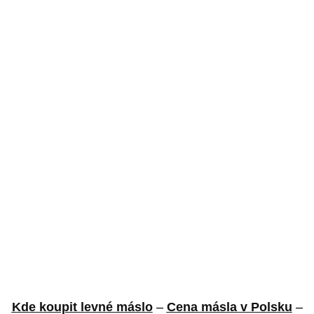
Kde koupit levné máslo
–
Cena másla v Polsku
–