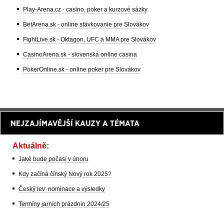
Play-Arena.cz - casino, poker a kurzové sázky
BetArena.sk - online stávkovanie pre Slovákov
FightLive.sk - Oktagon, UFC a MMA pre Slovákov
CasinoArena.sk - slovenská online casina
PokerOnline.sk - online poker pre Slovákov
NEJZAJÍMAVĚJŠÍ KAUZY A TÉMATA
Aktuálně:
Jaké bude počasí v únoru
Kdy začíná čínský Nový rok 2025?
Český lev: nominace a výsledky
Termíny jarních prázdnin 2024/25