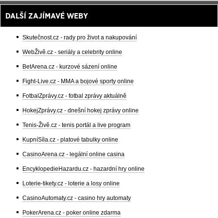
DALŠÍ ZAJÍMAVÉ WEBY
Skutečnost.cz - rady pro život a nakupování
WebŽivě.cz - seriály a celebrity online
BetArena.cz - kurzové sázení online
Fight-Live.cz - MMA a bojové sporty online
FotbalZprávy.cz - fotbal zprávy aktuálně
HokejZprávy.cz - dnešní hokej zprávy online
Tenis-Živě.cz - tenis portál a live program
KupníSíla.cz - platové tabulky online
CasinoArena.cz - legální online casina
EncyklopedieHazardu.cz - hazardní hry online
Loterie-tikety.cz - loterie a losy online
CasinoAutomaty.cz - casino hry automaty
PokerArena.cz - poker online zdarma