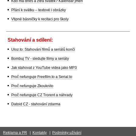
Kdo má dnes a zítra svátek? Kalendář jmen
Přání k svátku – textové i obrázky
Vtipné básničky k recitaci pro školy
Stahování a sdílení:
Uloz.to: Stahování filmů a seriálů končí
Bombuj TV - sledujte filmy a seriály
Jak stahovat z YouTube videa jako MP3
Proč nefunguje Freefilm.to a Serial.to
Proč nefunguje Zkouknito
Proč nefunguje CZ Trorent a náhrady
Datoid CZ - stahování zdarma
Reklama a PR
|
Kontakty
|
Podmínky užívání