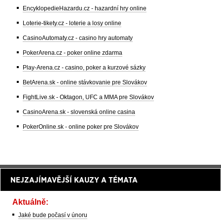
EncyklopedieHazardu.cz - hazardní hry online
Loterie-tikety.cz - loterie a losy online
CasinoAutomaty.cz - casino hry automaty
PokerArena.cz - poker online zdarma
Play-Arena.cz - casino, poker a kurzové sázky
BetArena.sk - online stávkovanie pre Slovákov
FightLive.sk - Oktagon, UFC a MMA pre Slovákov
CasinoArena.sk - slovenská online casina
PokerOnline.sk - online poker pre Slovákov
NEJZAJÍMAVĚJŠÍ KAUZY A TÉMATA
Aktuálně:
Jaké bude počasí v únoru