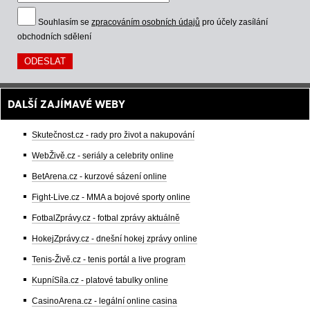
Souhlasím se
zpracováním osobních údajů
pro účely zasílání
obchodních sdělení
DALŠÍ ZAJÍMAVÉ WEBY
Skutečnost.cz - rady pro život a nakupování
WebŽivě.cz - seriály a celebrity online
BetArena.cz - kurzové sázení online
Fight-Live.cz - MMA a bojové sporty online
FotbalZprávy.cz - fotbal zprávy aktuálně
HokejZprávy.cz - dnešní hokej zprávy online
Tenis-Živě.cz - tenis portál a live program
KupníSíla.cz - platové tabulky online
CasinoArena.cz - legální online casina