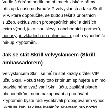
Vedle štědrého podílu na příjmech získáte přímý
přístup k našemu týmu VIP velvyslanců a také Skrill
VIP, které doporučíte, se budou těšit z prioritních
služeb, exkluzivních propagačních akcí a dalších
extra výhod, jako jsou slevy u obchodních partnerů,
bonusy při vkladech do online casin
, nebo výhodnější
nákup kryptoměn.
Jak se stát Skrill velvyslancem (Skrill
ambassadorem)
Velvyslancem Skrill se může stát každý držitel VIP
účtu Skrill. Pokud tedy toto kritérium splňujete a mimo
pravidelného využívání Skrill účtu, zasílání plateb
obchodníkům, nebo nakupování a prodávání
kryptoměn byste rádi vydělávali propagováním výhod
Skrill služeb, tak jste ideálním adeptem pro pozici