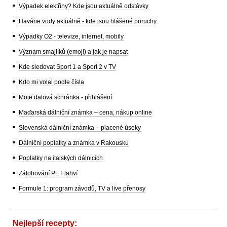
Výpadek elektřiny? Kde jsou aktuálně odstávky
Havárie vody aktuálně - kde jsou hlášené poruchy
Výpadky O2 - televize, internet, mobily
Význam smajlíků (emoji) a jak je napsat
Kde sledovat Sport 1 a Sport 2 v TV
Kdo mi volal podle čísla
Moje datová schránka - přihlášení
Maďarská dálniční známka – cena, nákup online
Slovenská dálniční známka – placené úseky
Dálniční poplatky a známka v Rakousku
Poplatky na italských dálnicích
Zálohování PET lahví
Formule 1: program závodů, TV a live přenosy
Nejlepší recepty: