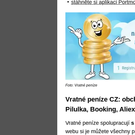
stáhněte si aplikaci Portm
Foto: Vratné peníze
Vratné peníze CZ: obc
Pilulka, Booking, Alie
Vratné peníze spolupracují
s
webu si je můžete všechny p