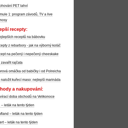
ohování PET lahví
mule 1: program závodů, TV a live
nosy
epší recepty:
ejlepších receptů na bábovku
epty z rebarbory - jak na výborný koláč
ept na pečený i nepečený cheeskake
 zavařit rajčata
rová omáčka od babičky i od Polreicha
 naložit kuřecí maso: nejlepší marináda
hody a nakupování:
vírací doba obchodů na Velikonoce
l – leták na tento týden
fland – leták na tento týden
ert – leták na tento týden