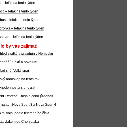
la – leták na tento týden
co – leták na tento týden
bus – leták na tento týden
dronka – leták na tento týden
sman – leták na tento týden
lo by vás zajímat:
hled svátků a prázdnin v Německu
endář úplňků a novoluní
lad snů: Velký snář
ský horoskop na tento rok
nodennost a slunovrat
ent Express: Trasa a cena jízdenek
 naladit Nova Sport 3 a Nova Sport 4
 mi volal podle telefonního čísla
ta vlakem do Chorvatska