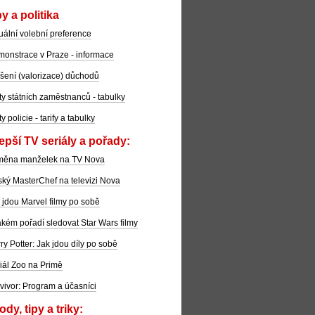
y a politika
uální volební preference
onstrace v Praze - informace
šení (valorizace) důchodů
ty státních zaměstnanců - tabulky
ty policie - tarify a tabulky
epší TV seriály a pořady:
měna manželek na TV Nova
ký MasterChef na televizi Nova
 jdou Marvel filmy po sobě
akém pořadí sledovat Star Wars filmy
ry Potter: Jak jdou díly po sobě
iál Zoo na Primě
vivor: Program a účasníci
dy, tipy a triky: