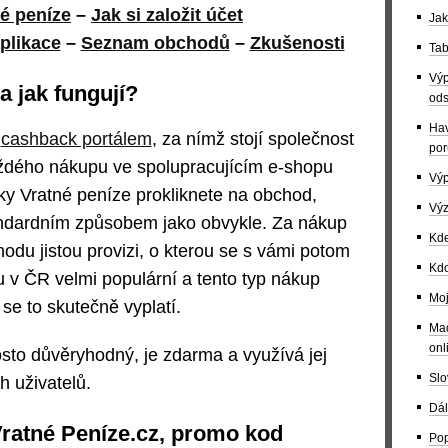
é peníze
–
Jak si založit účet
Jak
plikace
–
Seznam obchodů
–
Zkušenosti
Tab
Výp
a jak fungují?
ods
Hav
m
cashback portálem
, za nímž stojí společnost
por
dého nákupu ve spolupracujícím e-shopu
Výp
nky Vratné peníze prokliknete na obchod,
Výz
andardním způsobem jako obvykle. Za nákup
Kde
odu jistou provizi, o kterou se s vámi potom
Kdo
u v ČR velmi populární a tento typ nákup
Moj
e se to skutečně vyplatí.
Maď
onl
osto důvěryhodný, je zdarma a využívá jej
Slo
 uživatelů.
Dál
 Vratné Peníze.cz, promo kod
Pop