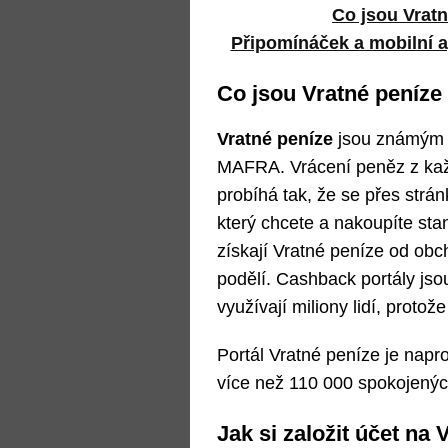
Co jsou Vratn
Připomínáček a mobilní a
Co jsou Vratné peníze 
Vratné peníze
jsou známý
MAFRA. Vrácení peněz z kaž
probíhá tak, že se přes strá
který chcete a nakoupíte st
získají Vratné peníze od obch
podělí. Cashback portály jso
využívají miliony lidí, protož
Portál Vratné peníze je napr
více než 110 000 spokojených
Jak si založit účet na