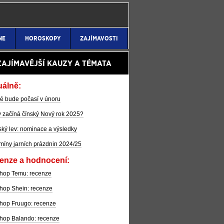
NE
HOROSKOPY
ZAJÍMAVOSTI
ZAJÍMAVĚJŠÍ KAUZY A TÉMATA
uálně:
é bude počasí v únoru
 začíná čínský Nový rok 2025?
ký lev: nominace a výsledky
míny jarních prázdnin 2024/25
enze a hodnocení:
hop Temu: recenze
hop Shein: recenze
hop Fruugo: recenze
hop Balando: recenze