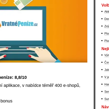
Volb
Akt
Dem
Zvý
Pla
Pla
Nejl
Vý
Čes
Jak
eníze: 8,8/10
V j
Har
ní aplikace, v nabídce téměř 400 e-shopů,
Ser
Sur
 bonus
Návo