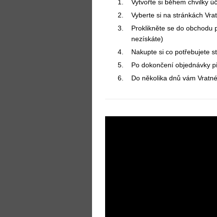
Vytvořte si během chvilky ú
Vyberte si na stránkách Vr
Proklikněte se do obchodu 
nezískáte)
Nakupte si co potřebujete 
Po dokončení objednávky p
Do několika dnů vám Vratné