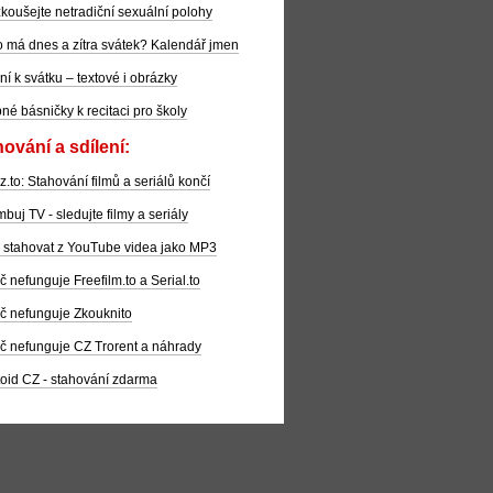
koušejte netradiční sexuální polohy
 má dnes a zítra svátek? Kalendář jmen
ní k svátku – textové i obrázky
pné básničky k recitaci pro školy
ování a sdílení:
z.to: Stahování filmů a seriálů končí
buj TV - sledujte filmy a seriály
 stahovat z YouTube videa jako MP3
č nefunguje Freefilm.to a Serial.to
č nefunguje Zkouknito
č nefunguje CZ Trorent a náhrady
oid CZ - stahování zdarma