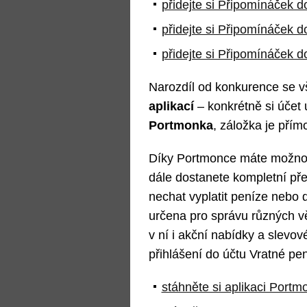
přidejte si Připomínáček d
přidejte si Připomínáček d
přidejte si Připomínáček d
Narozdíl od konkurence se v
aplikací
– konkrétně si účet 
Portmonka
, záložka je přím
Díky Portmonce máte možn
dále dostanete kompletní pře
nechat vyplatit peníze nebo 
určena pro správu různých v
v ní i akční nabídky a slevové
přihlášení do účtu Vratné pe
stáhněte si aplikaci Port