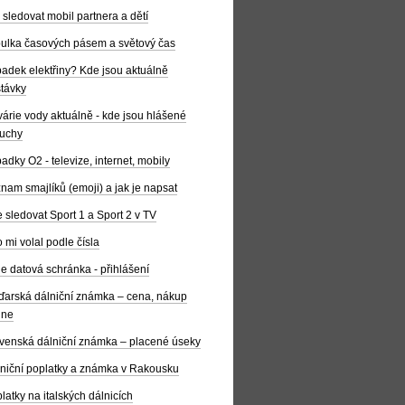
 sledovat mobil partnera a dětí
ulka časových pásem a světový čas
adek elektřiny? Kde jsou aktuálně
távky
árie vody aktuálně - kde jsou hlášené
uchy
adky O2 - televize, internet, mobily
nam smajlíků (emoji) a jak je napsat
 sledovat Sport 1 a Sport 2 v TV
 mi volal podle čísla
e datová schránka - přihlášení
arská dálniční známka – cena, nákup
ine
venská dálniční známka – placené úseky
niční poplatky a známka v Rakousku
latky na italských dálnicích