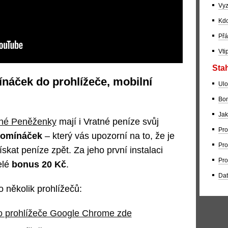
Vyz
Kdo
Přá
Vti
Stah
ínáček do prohlížeče, mobilní
Ulo
Bom
Jak
né Peněženky
mají i Vratné peníze svůj
Pro
pomínáček
– který vás upozorní na to, že je
Pro
at peníze zpět. Za jeho první instalaci
Pro
elé
bonus 20 Kč
.
Dat
 několik prohlížečů:
do prohlížeče Google Chrome zde