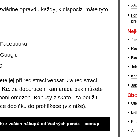
Zál
zvládne opravdu každý, k dispocizi máte tyto
For
pře
Nejl
7 n
a Facebooku
Rec
 Googlu
Rec
D
Jak
Kop
jej při registraci vepsat. Za registraci
Jak
0 Kč
, za doporučení kamaráda pak můžete
Obc
 není omezen. Bonusy získáte i za použití
Ote
ce doplňku do prohlížece (viz níže).
Lid
Kau
ck) z vašich nákupů od Vratných peněz – postup
Alb