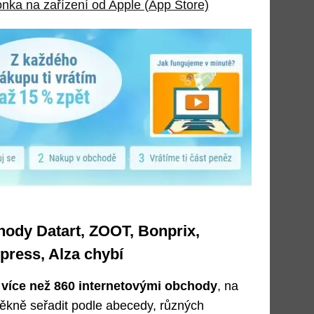
onka na zařízení od Apple (App Store)
hody Datart, ZOOT, Bonprix,
xpress, Alza chybí
 více než 860 internetovými obchody
, na
ěkně seřadit podle abecedy, různých