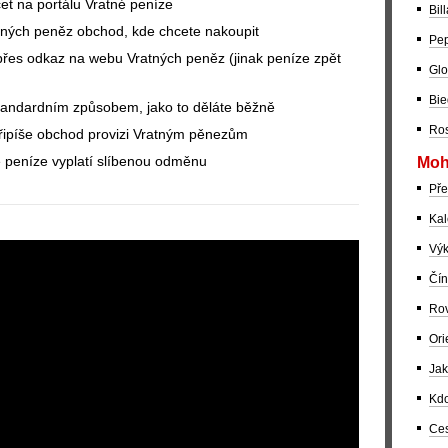
čet na portálu Vratné peníze
Bil
atných peněz obchod, kde chcete nakoupit
Pep
přes odkaz na webu Vratných peněz (jinak peníze zpět
Glo
Bie
standardním způsobem, jako to děláte běžně
Ros
řipíše obchod provizi Vratným pěnezům
 peníze vyplatí slíbenou odměnu
Moh
Pře
Kal
Výk
Čín
Rov
Ori
Jak
Kdo
Ces