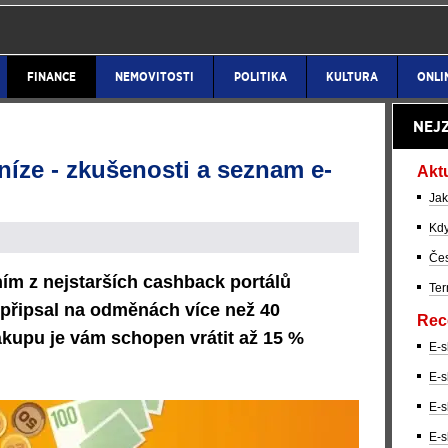
FINANCE
NEMOVITOSTI
POLITIKA
KULTURA
ONLI
NEJ
íze - zkušenosti a seznam e-
Akt
Jak
Kdy
Čes
ním z nejstarších cashback portálů
Ter
 připsal na odměnách více než 40
Rec
ákupu je vám schopen vrátit až 15 %
E-s
E-s
E-s
E-s